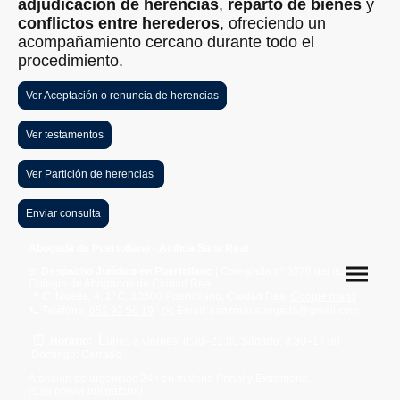
adjudicación de herencias
,
reparto de bienes
y
conflictos entre herederos
, ofreciendo un
acompañamiento cercano durante todo el
procedimiento.
Ver Aceptación o renuncia de herencias
Ver testamentos
Ver Partición de herencias
Enviar consulta
Abogada de Puertollano - Ainhoa Sanz Real
⚖️
Despacho Jurídico en Puertollano
| Colegiada nº 3078 del Ilustre
Colegio de Abogados de Ciudad Real.
📍 C. Muelle, 4, 1º C, 13500 Puertollano, Ciudad Real
Google maps
📞 Teléfono:
652 97 56 19
✉️ Email: sanzreal.abogada@gmail.com
⏰
L
Horario:
unes a viernes: 8:30–22:00 Sábado: 8:30–17:00
Domingo: Cerrado
Atención de urgencias 24h en materia Penal y Extranjería.
(Cita previa obligatoria)