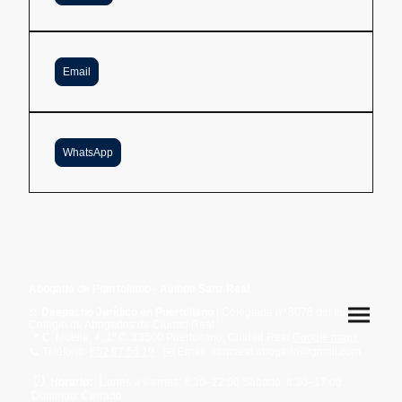
Email
WhatsApp
Abogada de Puertollano - Ainhoa Sanz Real
⚖️
Despacho Jurídico en Puertollano
| Colegiada nº 3078 del Ilustre
Colegio de Abogados de Ciudad Real.
📍 C. Muelle, 4, 1º C, 13500 Puertollano, Ciudad Real
Google maps
📞 Teléfono:
652 97 56 19
✉️ Email: sanzreal.abogada@gmail.com
⏰
L
Horario:
unes a viernes: 8:30–22:00 Sábado: 8:30–17:00
Domingo: Cerrado